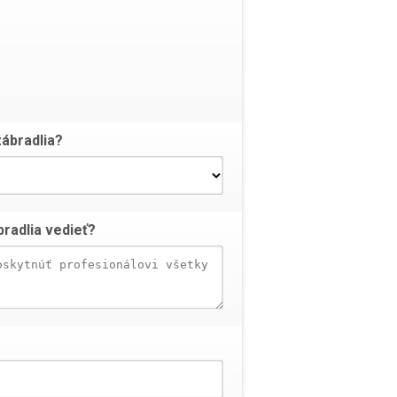
zábradlia?
bradlia vedieť?