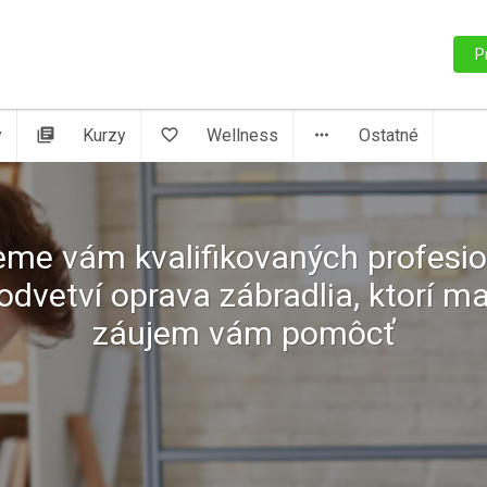
P
y
library_books
Kurzy
favorite_border
Wellness
more_horiz
Ostatné
me vám kvalifikovaných profesi
odvetví oprava zábradlia, ktorí m
záujem vám pomôcť