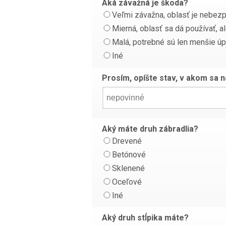
Aká závažná je škoda?
Veľmi závažna, oblasť je nebez
Mierná, oblasť sa dá používať, a
Malá, potrebné sú len menšie úp
Iné
Prosím, opíšte stav, v akom sa 
Aký máte druh zábradlia?
Drevené
Betónové
Sklenené
Oceľové
Iné
Aký druh stĺpika máte?