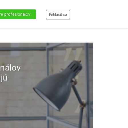
re profesionálov
Prihlásiť sa
onálov
ajú