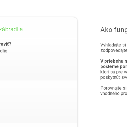
zábradlia
Ako fung
raviť?
Vyhľadajte si
zodpovedajte
dlie
V priebehu 
pošleme pon
ktorí sú pre v
poskytnúť svo
Porovnajte si
vhodného prof