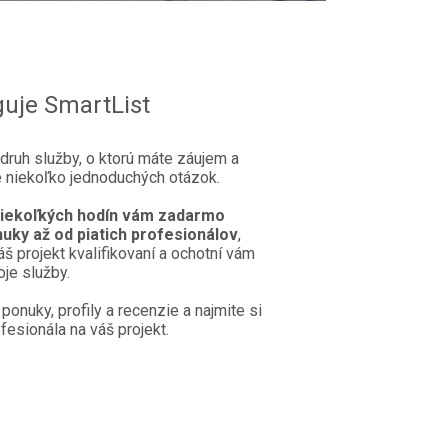
uje SmartList
 druh služby, o ktorú máte záujem a
 niekoľko jednoduchých otázok.
niekoľkých hodín vám zadarmo
uky až od piatich profesionálov
,
áš projekt kvalifikovaní a ochotní vám
je služby.
 ponuky, profily a recenzie a najmite si
esionála na váš projekt.