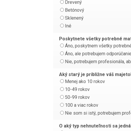
Drevený
Betónový
Sklenený
Iné
Poskytnete všetky potrebné mate
Áno, poskytnem všetky potrebné 
Áno, ale potrebujem odporúčanie
Nie, potrebujem profesionála, ab
Aký starý je približne váš majet
Menej ako 10 rokov
10-49 rokov
50-99 rokov
100 a viac rokov
Nie som si istý, potrebujem profe
O aký typ nehnuteľnosti sa jedn