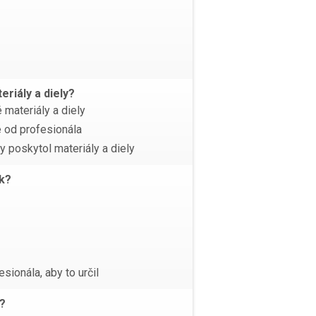
riály a diely?
materiály a diely
 od profesionála
y poskytol materiály a diely
ok?
sionála, aby to určil
á?