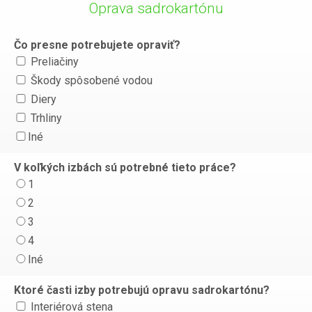
Oprava sadrokartónu
Čo presne potrebujete opraviť?
Preliačiny
Škody spôsobené vodou
Diery
Trhliny
Iné
V koľkých izbách sú potrebné tieto práce?
1
2
3
4
Iné
Ktoré časti izby potrebujú opravu sadrokartónu?
Interiérová stena