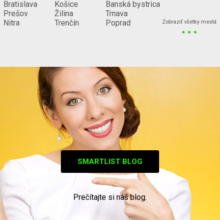
Bratislava
Košice
Banská bystrica
Prešov
Žilina
Trnava
...
Nitra
Trenčín
Poprad
Zobraziť všetky mestá
SMARTLIST BLOG
Prečítajte si náš blog.