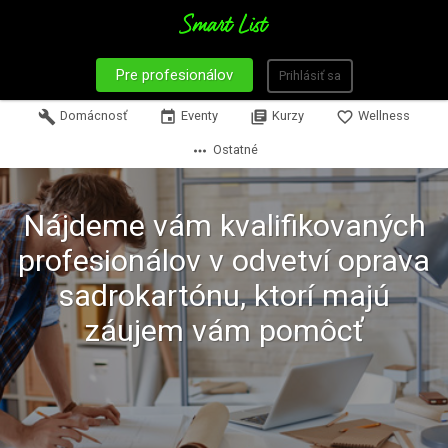
Pre profesionálov
Prihlásiť sa
build
Domácnosť
event
Eventy
library_books
Kurzy
favorite_border
Wellness
more_horiz
Ostatné
Nájdeme vám kvalifikovaných
profesionálov v odvetví oprava
sadrokartónu, ktorí majú
záujem vám pomôcť