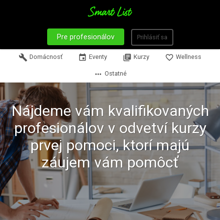
Pre profesionálov
Prihlásiť sa
build
Domácnosť
event
Eventy
library_books
Kurzy
favorite_border
Wellness
more_horiz
Ostatné
Nájdeme vám kvalifikovaných
profesionálov v odvetví kurzy
prvej pomoci, ktorí majú
záujem vám pomôcť