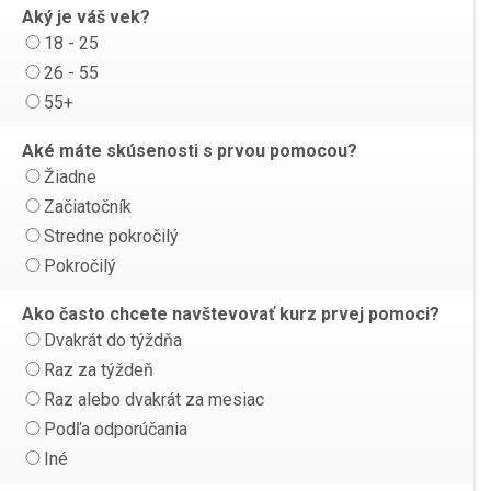
Aký je váš vek?
18 - 25
26 - 55
55+
Aké máte skúsenosti s prvou pomocou?
Žiadne
Začiatočník
Stredne pokročilý
Pokročilý
Ako často chcete navštevovať kurz prvej pomoci?
Dvakrát do týždňa
Raz za týždeň
Raz alebo dvakrát za mesiac
Podľa odporúčania
Iné