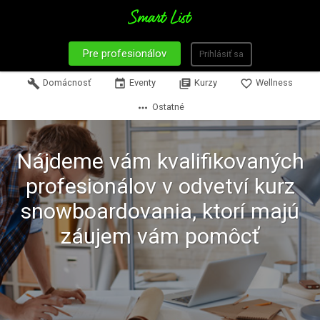
Pre profesionálov
Prihlásiť sa
build
Domácnosť
event
Eventy
library_books
Kurzy
favorite_border
Wellness
more_horiz
Ostatné
Nájdeme vám kvalifikovaných
profesionálov v odvetví kurz
snowboardovania, ktorí majú
záujem vám pomôcť