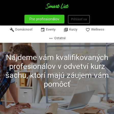
Pre profesionálov
Prihlásiť sa
build
Domácnosť
event
Eventy
library_books
Kurzy
favorite_border
Wellness
more_horiz
Ostatné
Nájdeme vám kvalifikovaných
profesionálov v odvetví kurz
šachu, ktorí majú záujem vám
pomôcť