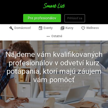
Pre profesionálov
Prihlásiť sa
build
Domácnosť
event
Eventy
library_books
Kurzy
favorite_border
Wellness
more_horiz
Ostatné
Nájdeme vám kvalifikovaných
profesionálov v odvetví kurz
potápania, ktorí majú záujem
vám pomôcť