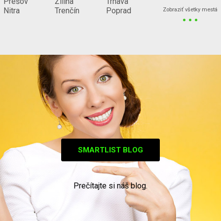
Prešov
Žilina
Trnava
...
Nitra
Trenčín
Poprad
Zobraziť všetky mestá
SMARTLIST BLOG
Prečítajte si náš blog.