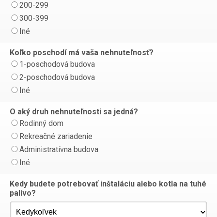
200-299
300-399
Iné
Koľko poschodí má vaša nehnuteľnosť?
1-poschodová budova
2-poschodová budova
Iné
O aký druh nehnuteľnosti sa jedná?
Rodinný dom
Rekreačné zariadenie
Administratívna budova
Iné
Kedy budete potrebovať inštaláciu alebo kotla na tuhé
palivo?