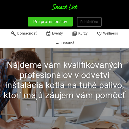
Pre profesionálov
Prihlásiť sa
build
Domácnosť
event
Eventy
library_books
Kurzy
favorite_border
Wellness
more_horiz
Ostatné
Nájdeme vám kvalifikovaných
profesionálov v odvetví
inštalácia kotla na tuhé palivo,
ktorí majú záujem vám pomôcť