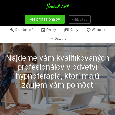
Pre profesionálov
Prihlásiť sa
build
Domácnosť
event
Eventy
library_books
Kurzy
favorite_border
Wellness
more_horiz
Ostatné
Nájdeme vám kvalifikovaných
profesionálov v odvetví
hypnoterapia, ktorí majú
záujem vám pomôcť