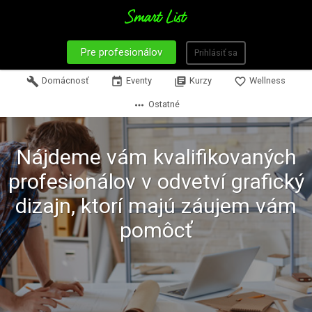
Pre profesionálov
Prihlásiť sa
build
Domácnosť
event
Eventy
library_books
Kurzy
favorite_border
Wellness
more_horiz
Ostatné
Nájdeme vám kvalifikovaných
profesionálov v odvetví grafický
dizajn, ktorí majú záujem vám
pomôcť