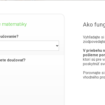
 matematiky
Ako fung
oučovanie?
Vyhľadajte si
zodpovedajte
V priebehu 
pošleme pon
ktorí sú pre v
jete doučovať?
poskytnúť svo
Porovnajte si
vhodného prof