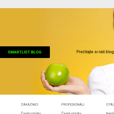
Prečítajte si náš blog
SMARTLIST BLOG
ZÁKAZNICI
PROFESIONÁLI
OTÁ
Časté otázky
Časté otázky
Napí