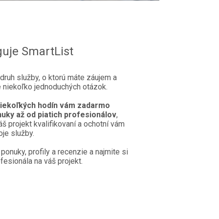
uje SmartList
 druh služby, o ktorú máte záujem a
 niekoľko jednoduchých otázok.
niekoľkých hodín vám zadarmo
uky až od piatich profesionálov
,
áš projekt kvalifikovaní a ochotní vám
je služby.
 ponuky, profily a recenzie a najmite si
esionála na váš projekt.