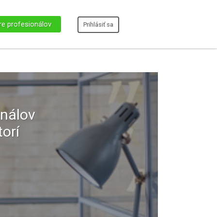
re profesionálov
Prihlásiť sa
onálov
orí