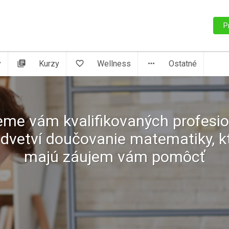
P
y
library_books
Kurzy
favorite_border
Wellness
more_horiz
Ostatné
me vám kvalifikovaných profesi
odvetví doučovanie matematiky, kt
majú záujem vám pomôcť