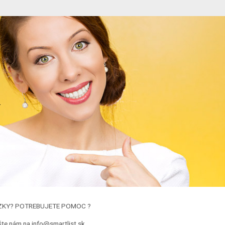
.
ZKY? POTREBUJETE POMOC ?
šte nám na info@smartlist.sk