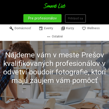
Pre profesionálov
Prihlásiť sa
build
Domácnosť
event
Eventy
library_books
Kurzy
favorite_border
Wellness
more_horiz
Ostatné
Nájdeme vám v meste Prešov
kvalifikovaných profesionálov v
odvetví boudoir fotografie, ktorí
majú záujem vám pomôcť