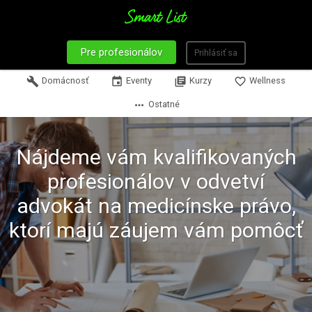
Pre profesionálov
Prihlásiť sa
build
Domácnosť
event
Eventy
library_books
Kurzy
favorite_border
Wellness
more_horiz
Ostatné
Nájdeme vám kvalifikovaných
profesionálov v odvetví
advokát na medicínske právo,
ktorí majú záujem vám pomôcť